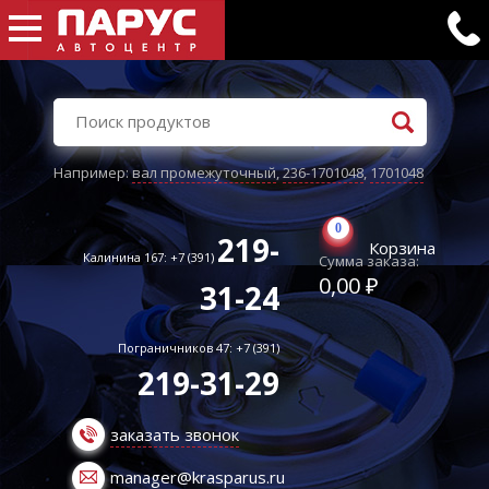
Например:
вал промежуточный
,
236-1701048
,
1701048
0
219-
Корзина
Калинина 167: +7 (391)
Сумма заказа:
0,00 ₽
31-24
Пограничников 47: +7 (391)
219-31-29
заказать звонок
manager@krasparus.ru