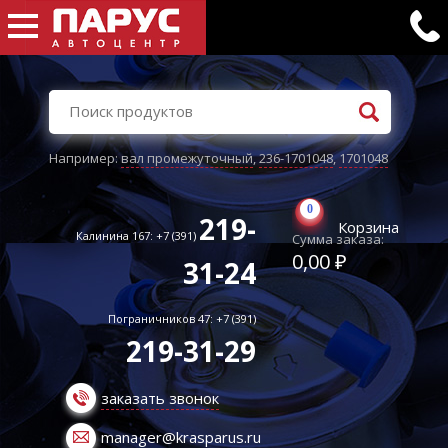
Например:
вал промежуточный
,
236-1701048
,
1701048
0
219-
Корзина
Калинина 167: +7 (391)
Сумма заказа:
0,00 ₽
31-24
Пограничников 47: +7 (391)
219-31-29
заказать звонок
manager@krasparus.ru