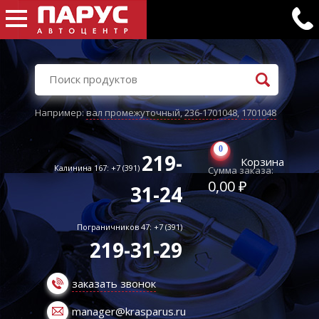
Например:
вал промежуточный
,
236-1701048
,
1701048
0
219-
Корзина
Калинина 167: +7 (391)
Сумма заказа:
0,00 ₽
31-24
Пограничников 47: +7 (391)
219-31-29
заказать звонок
manager@krasparus.ru