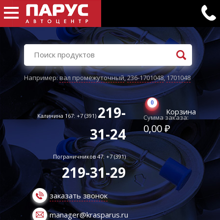
Например:
вал промежуточный
,
236-1701048
,
1701048
0
219-
Корзина
Калинина 167: +7 (391)
Сумма заказа:
0,00 ₽
31-24
Пограничников 47: +7 (391)
219-31-29
заказать звонок
manager@krasparus.ru