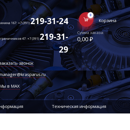
0
219-31-24
Корзина
инина 167: +7 (391)
Сумма заказа:
219-31-
0,00 ₽
граничников 47: +7 (391)
29
заказать звонок
manager@krasparus.ru
Мы в MAX
информация
Техническая информация