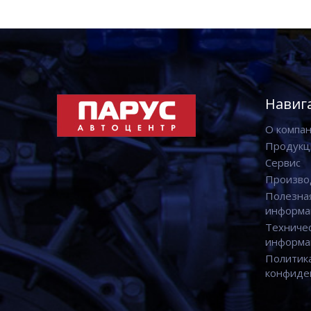
Навиг
О компа
Продукц
Сервис
Произво
Полезна
информа
Техниче
информа
Политик
конфиде