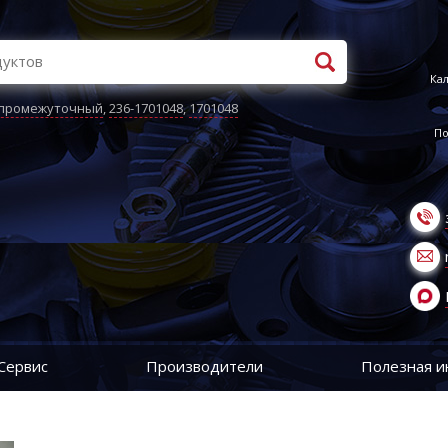
Кал
 промежуточный
,
236-1701048
,
1701048
По
Сервис
Производители
Полезная 