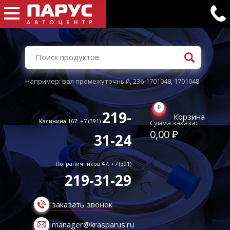
Например:
вал промежуточный
,
236-1701048
,
1701048
0
219-
Корзина
Калинина 167: +7 (391)
Сумма заказа:
0,00 ₽
31-24
Пограничников 47: +7 (391)
219-31-29
заказать звонок
manager@krasparus.ru