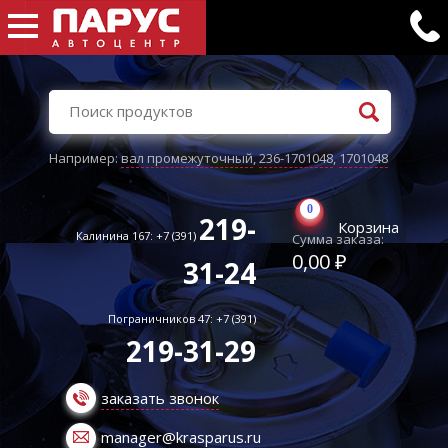
Например:
вал промежуточный
,
236-1701048
,
1701048
0
219-
Корзина
Калинина 167: +7 (391)
Сумма заказа:
0,00 ₽
31-24
Пограничников 47: +7 (391)
219-31-29
заказать звонок
manager@krasparus.ru