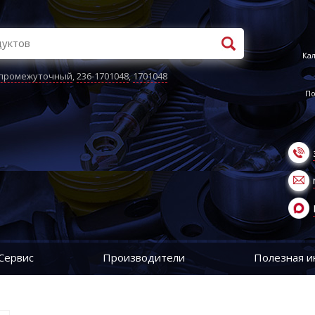
Кал
 промежуточный
,
236-1701048
,
1701048
По
Сервис
Производители
Полезная 