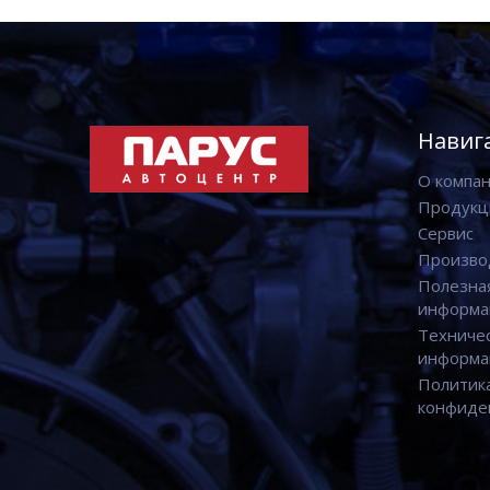
Навиг
О компа
Продукц
Сервис
Произво
Полезна
информа
Техниче
информа
Политик
конфиде