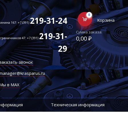
0
219-31-24
Корзина
инина 167: +7 (391)
Сумма заказа:
219-31-
0,00 ₽
граничников 47: +7 (391)
29
заказать звонок
manager@krasparus.ru
Мы в MAX
информация
Техническая информация