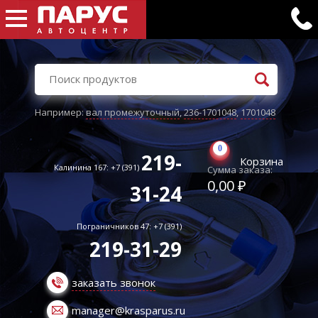
Например:
вал промежуточный
,
236-1701048
,
1701048
0
219-
Корзина
Калинина 167: +7 (391)
Сумма заказа:
0,00 ₽
31-24
Пограничников 47: +7 (391)
219-31-29
заказать звонок
manager@krasparus.ru