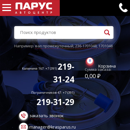
Например:
вал промежуточный
,
236-1701048
,
1701048
0
219-
Корзина
Калинина 167: +7 (391)
Сумма заказа:
0,00 ₽
31-24
Пограничников 47: +7 (391)
219-31-29
заказать звонок
manager@krasparus.ru