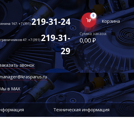
0
219-31-24
Корзина
инина 167: +7 (391)
Сумма заказа:
219-31-
0,00 ₽
граничников 47: +7 (391)
29
заказать звонок
manager@krasparus.ru
Мы в MAX
информация
Техническая информация