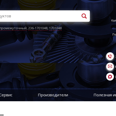
Кал
 промежуточный
,
236-1701048
,
1701048
По
Сервис
Производители
Полезная 