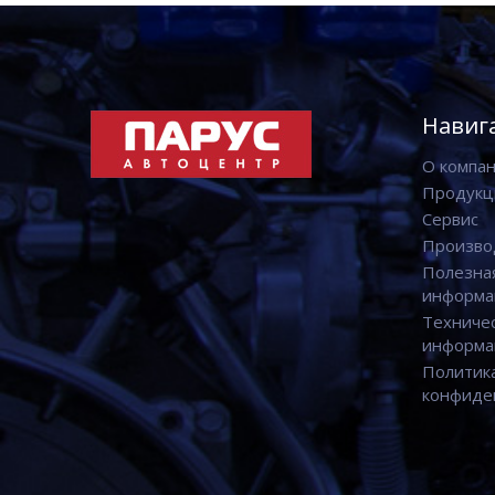
Навиг
О компа
Продукц
Сервис
Произво
Полезна
информа
Техниче
информа
Политик
конфиде