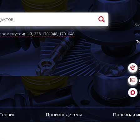
Кал
 промежуточный
,
236-1701048
,
1701048
По
Сервис
Производители
Полезная 