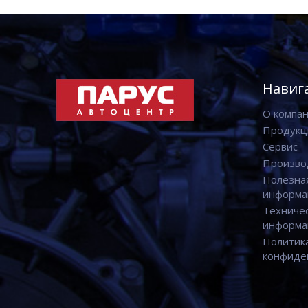
Навиг
О компа
Продукц
Сервис
Произво
Полезна
информа
Техниче
информа
Политик
конфиде