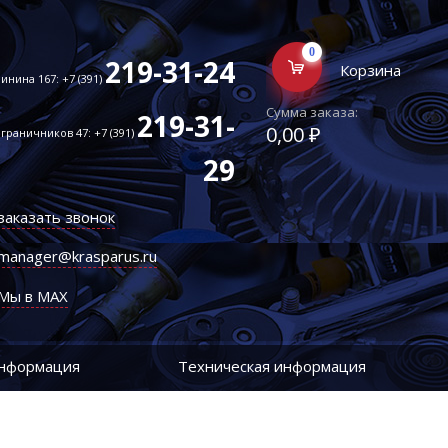
0
219-31-24
Корзина
инина 167: +7 (391)
Сумма заказа:
219-31-
0,00 ₽
граничников 47: +7 (391)
29
заказать звонок
manager@krasparus.ru
Мы в MAX
информация
Техническая информация