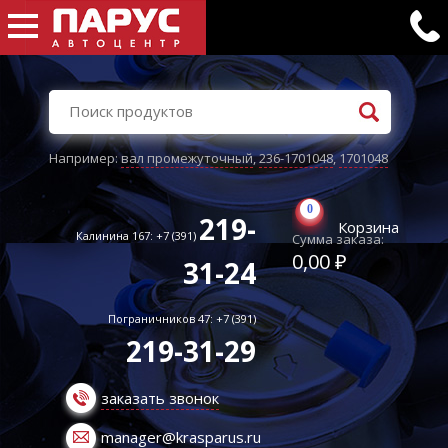
Например:
вал промежуточный
,
236-1701048
,
1701048
0
219-
Корзина
Калинина 167: +7 (391)
Сумма заказа:
0,00 ₽
31-24
Пограничников 47: +7 (391)
219-31-29
заказать звонок
manager@krasparus.ru