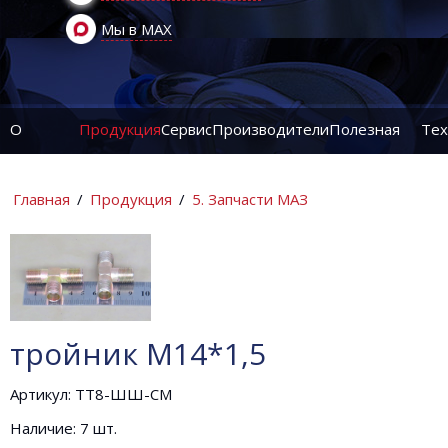
Мы в MAX
О
Продукция
Сервис
Производители
Полезная
Тех
компании
информация
ин
Главная
/
Продукция
/
5. Запчасти МАЗ
тройник М14*1,5
Артикул: ТТ8-ШШ-СМ
Наличие: 7 шт.