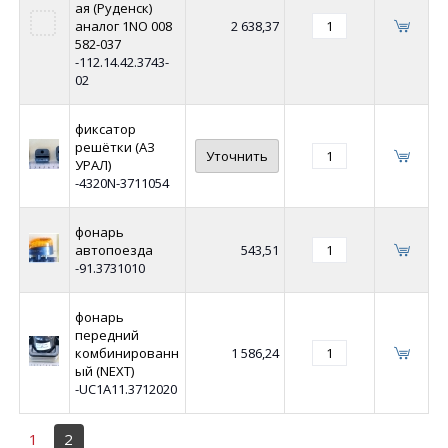
ая (Руденск)
аналог 1NO 008
2 638,37
582-037
-112.14.42.3743-
02
фиксатор
решётки (АЗ
Уточнить
УРАЛ)
-4320N-3711054
фонарь
автопоезда
543,51
-91.3731010
фонарь
передний
комбинированн
1 586,24
ый (NEXT)
-UC1A11.3712020
1
2