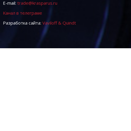
E-mail:
trade@krasparus.ru
Канал в телеграме
Разработка сайта:
Vaviloff & Quindt