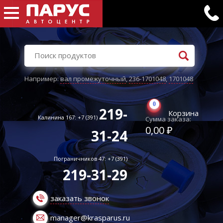
Например:
вал промежуточный
,
236-1701048
,
1701048
0
219-
Корзина
Калинина 167: +7 (391)
Сумма заказа:
0,00 ₽
31-24
Пограничников 47: +7 (391)
219-31-29
заказать звонок
manager@krasparus.ru