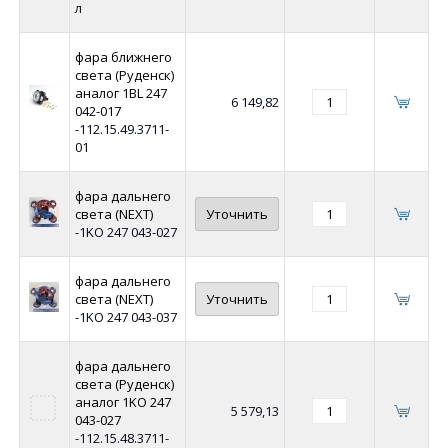
л
фара ближнего
света (Руденск)
аналог 1BL 247
6 149,82
042-017
-112.15.49.3711-
01
фара дальнего
света (NEXT)
Уточнить
-1KO 247 043-027
фара дальнего
света (NEXT)
Уточнить
-1KO 247 043-037
фара дальнего
света (Руденск)
аналог 1KO 247
5 579,13
043-027
-112.15.48.3711-