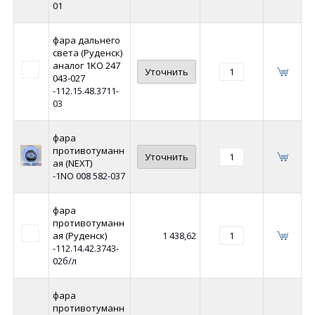
01
фара дальнего
света (Руденск)
аналог 1KO 247
Уточнить
043-027
-112.15.48.3711-
03
фара
противотуманн
Уточнить
ая (NEXT)
-1NO 008 582-037
фара
противотуманн
ая (Руденск)
1 438,62
-112.14.42.3743-
02б/л
фара
противотуманн