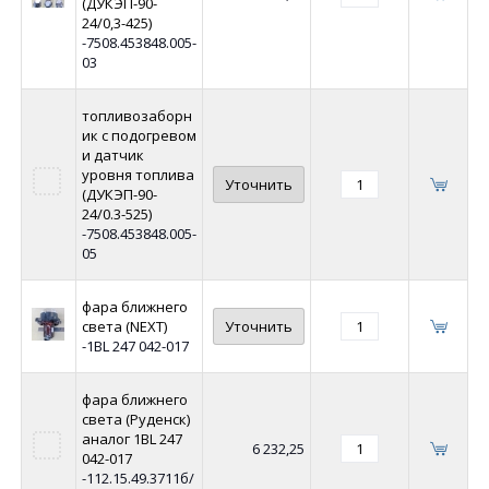
(ДУКЭП-90-
24/0,3-425)
-7508.453848.005-
03
топливозаборн
ик с подогревом
и датчик
уровня топлива
Уточнить
(ДУКЭП-90-
24/0.3-525)
-7508.453848.005-
05
фара ближнего
света (NEXT)
Уточнить
-1BL 247 042-017
фара ближнего
света (Руденск)
аналог 1BL 247
6 232,25
042-017
-112.15.49.3711б/