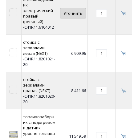
ик
электрический
Уточнить
правый
(реечный)
-C41R11.6104012
стойка с
зеркалами
левая (NEXT)
6 909,96
-C41R11.8201021-
20
стойка с
зеркалами
правая (NEXT)
8 411,66
-C41R11.8201020-
20
топливозаборн
ик с подогревом
и датчик
уровня топлива
11 549,59