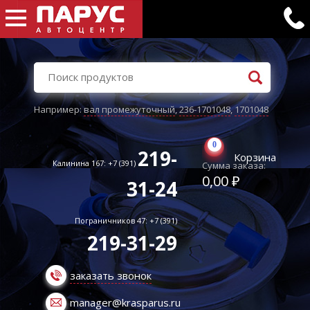
Например:
вал промежуточный
,
236-1701048
,
1701048
0
219-
Корзина
Калинина 167: +7 (391)
Сумма заказа:
0,00 ₽
31-24
Пограничников 47: +7 (391)
219-31-29
заказать звонок
manager@krasparus.ru