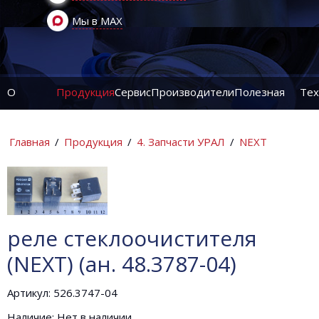
Мы в MAX
О
Продукция
Сервис
Производители
Полезная
Тех
компании
информация
ин
Главная
/
Продукция
/
4. Запчасти УРАЛ
/
NEXT
реле стеклоочистителя
(NEXT) (ан. 48.3787-04)
Артикул: 526.3747-04
Наличие: Нет в наличии