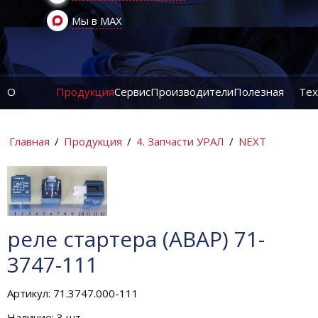
Мы в MAX
О
Продукция
Сервис
Производители
Полезная
Тех
компании
информация
ин
Главная
/
Продукция
/
4. Запчасти УРАЛ
/
NEXT
реле стартера (АВАР) 71-
3747-111
Артикул: 71.3747.000-111
Наличие: 3 шт.