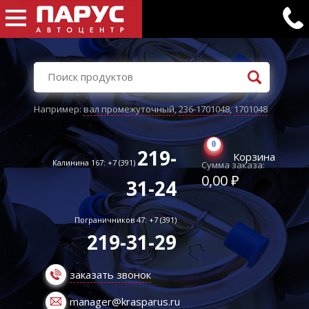
Например:
вал промежуточный
,
236-1701048
,
1701048
0
219-
Корзина
Калинина 167: +7 (391)
Сумма заказа:
0,00 ₽
31-24
Пограничников 47: +7 (391)
219-31-29
заказать звонок
manager@krasparus.ru