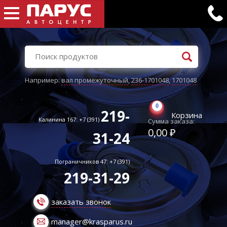
Например:
вал промежуточный
,
236-1701048
,
1701048
0
219-
Корзина
Калинина 167: +7 (391)
Сумма заказа:
0,00 ₽
31-24
Пограничников 47: +7 (391)
219-31-29
заказать звонок
manager@krasparus.ru