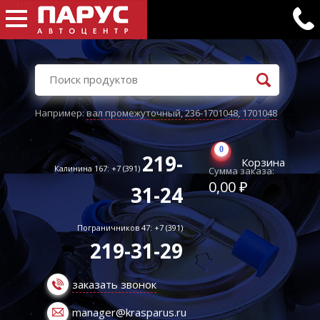
Например:
вал промежуточный
,
236-1701048
,
1701048
0
219-
Корзина
Калинина 167: +7 (391)
Сумма заказа:
0,00 ₽
31-24
Пограничников 47: +7 (391)
219-31-29
заказать звонок
manager@krasparus.ru