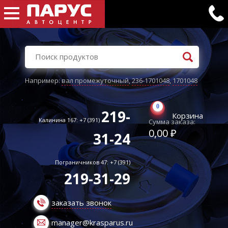
Например:
вал промежуточный
,
236-1701048
,
1701048
0
219-
Корзина
Калинина 167: +7 (391)
Сумма заказа:
0,00 ₽
31-24
Пограничников 47: +7 (391)
219-31-29
заказать звонок
manager@krasparus.ru