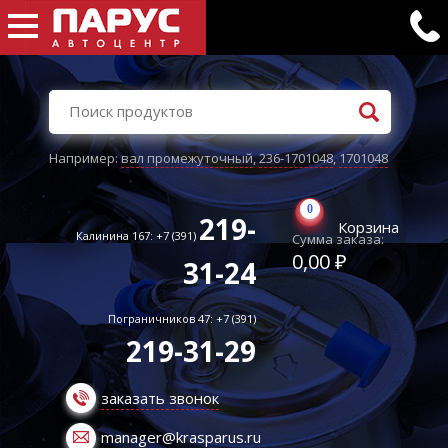
Например:
вал промежуточный
,
236-1701048
,
1701048
0
219-
Корзина
Калинина 167: +7 (391)
Сумма заказа:
0,00 ₽
31-24
Пограничников 47: +7 (391)
219-31-29
заказать звонок
manager@krasparus.ru