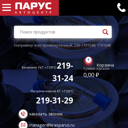
Например:
вал промежуточный
,
236-1701048
,
1701048
0
219-
Корзина
Калинина 167: +7 (391)
Сумма заказа:
0,00 ₽
31-24
Пограничников 47: +7 (391)
219-31-29
заказать звонок
manager@krasparus.ru