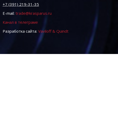
+7 (391) 219-31-35
E-mail:
trade@krasparus.ru
Канал в телеграме
Разработка сайта:
Vaviloff & Quindt