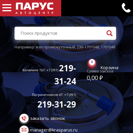
Например:
вал промежуточный
,
236-1701048
,
1701048
0
219-
Корзина
Калинина 167: +7 (391)
Сумма заказа:
0,00 ₽
31-24
Пограничников 47: +7 (391)
219-31-29
заказать звонок
manager@krasparus.ru