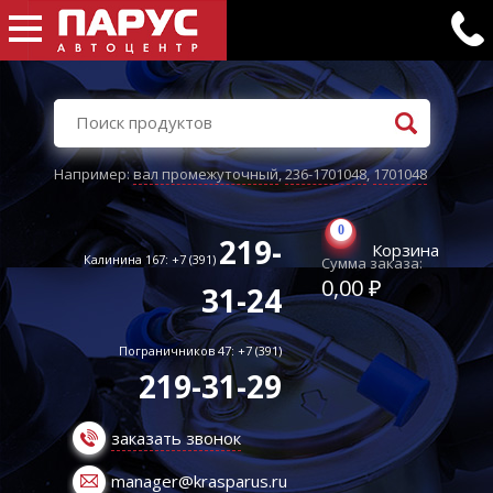
Например:
вал промежуточный
,
236-1701048
,
1701048
0
219-
Корзина
Калинина 167: +7 (391)
Сумма заказа:
0,00 ₽
31-24
Пограничников 47: +7 (391)
219-31-29
заказать звонок
manager@krasparus.ru