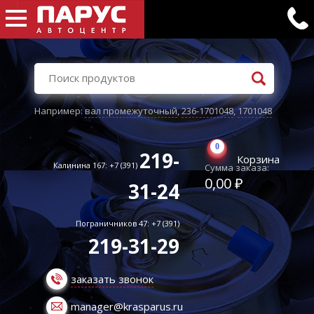
Например:
вал промежуточный
,
236-1701048
,
1701048
0
219-
Корзина
Калинина 167: +7 (391)
Сумма заказа:
0,00 ₽
31-24
Пограничников 47: +7 (391)
219-31-29
заказать звонок
manager@krasparus.ru