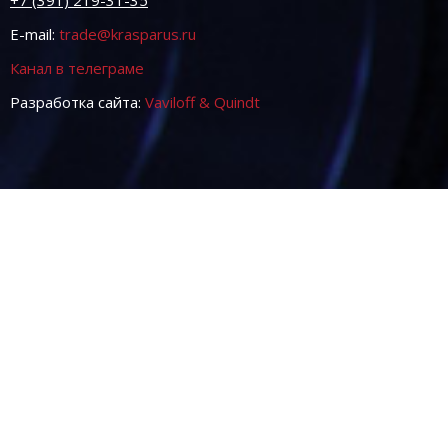
+7 (391) 219-31-35
E-mail:
trade@krasparus.ru
Канал в телеграме
Разработка сайта:
Vaviloff & Quindt