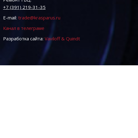
+7 (391) 219-31-35
E-mail:
trade@krasparus.ru
Канал в телеграме
Разработка сайта:
Vaviloff & Quindt