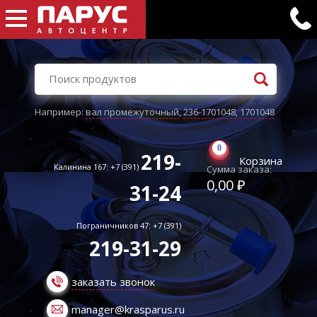
Например:
вал промежуточный
,
236-1701048
,
1701048
0
219-
Корзина
Калинина 167: +7 (391)
Сумма заказа:
0,00 ₽
31-24
Пограничников 47: +7 (391)
219-31-29
заказать звонок
manager@krasparus.ru