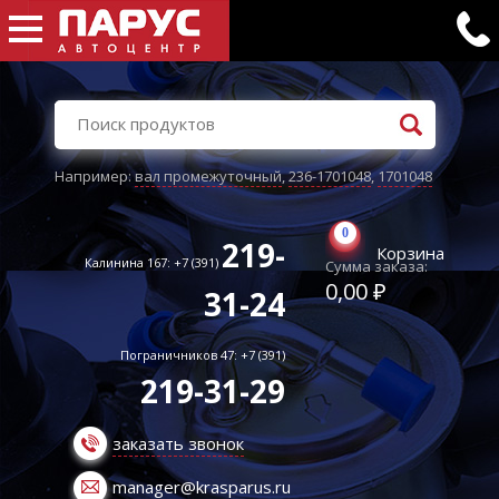
Например:
вал промежуточный
,
236-1701048
,
1701048
0
219-
Корзина
Калинина 167: +7 (391)
Сумма заказа:
0,00 ₽
31-24
Пограничников 47: +7 (391)
219-31-29
заказать звонок
manager@krasparus.ru