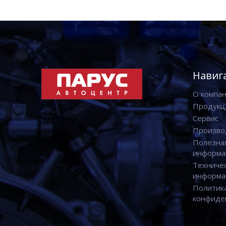
Навиг
О компа
Продукц
Сервис
Произво
Полезна
информа
Техниче
информа
Политик
конфиде