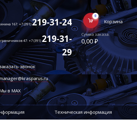
0
219-31-24
Корзина
инина 167: +7 (391)
Сумма заказа:
219-31-
0,00 ₽
граничников 47: +7 (391)
29
заказать звонок
manager@krasparus.ru
Мы в MAX
информация
Техническая информация