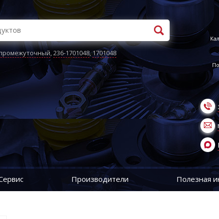
Кал
 промежуточный
,
236-1701048
,
1701048
По
Сервис
Производители
Полезная 