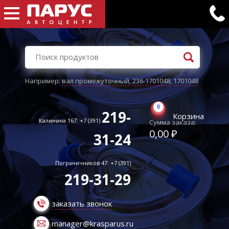
Например:
вал промежуточный
,
236-1701048
,
1701048
0
219-
Корзина
Калинина 167: +7 (391)
Сумма заказа:
0,00 ₽
31-24
Пограничников 47: +7 (391)
219-31-29
заказать звонок
manager@krasparus.ru