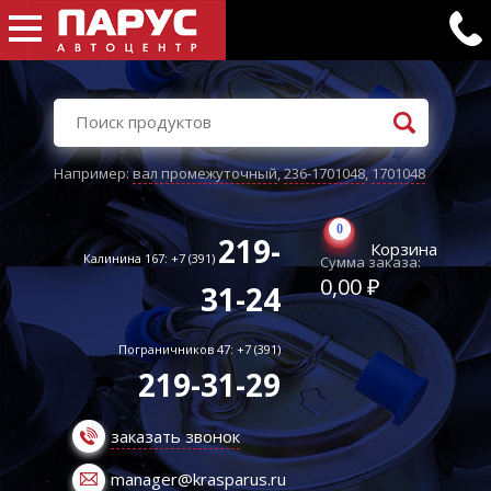
Например:
вал промежуточный
,
236-1701048
,
1701048
0
219-
Корзина
Калинина 167: +7 (391)
Сумма заказа:
0,00 ₽
31-24
Пограничников 47: +7 (391)
219-31-29
заказать звонок
manager@krasparus.ru