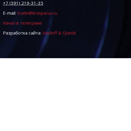
+7 (391) 219-31-35
E-mail:
trade@krasparus.ru
Канал в телеграме
Разработка сайта:
Vaviloff & Quindt