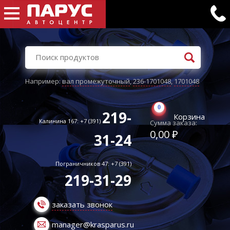
Например:
вал промежуточный
,
236-1701048
,
1701048
0
219-
Корзина
Калинина 167: +7 (391)
Сумма заказа:
0,00 ₽
31-24
Пограничников 47: +7 (391)
219-31-29
заказать звонок
manager@krasparus.ru