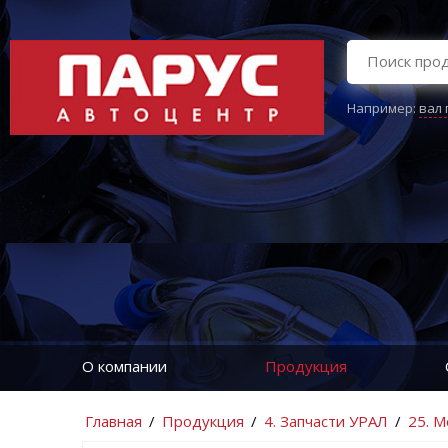
Например:
вал
О компании
Продукция
Главная
/
Продукция
/
4. Запчасти УРАЛ
/
25. М