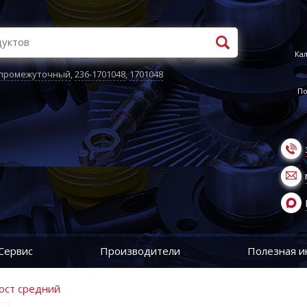
Кал
 промежуточный
,
236-1701048
,
1701048
По
Сервис
Производители
Полезная 
ост средний