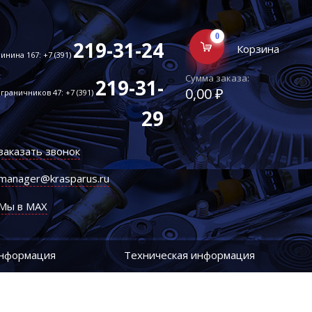
0
219-31-24
Корзина
инина 167: +7 (391)
Сумма заказа:
219-31-
0,00 ₽
граничников 47: +7 (391)
29
заказать звонок
manager@krasparus.ru
Мы в MAX
информация
Техническая информация