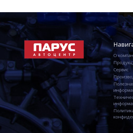
Навиг
О компа
Продукц
Сервис
Произво
Полезна
информа
Техниче
информа
Политик
конфиде