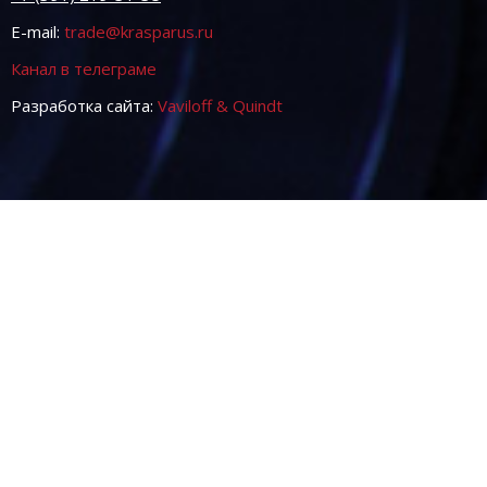
E-mail:
trade@krasparus.ru
Канал в телеграме
Разработка сайта:
Vaviloff & Quindt