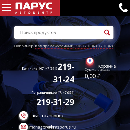
Например:
вал промежуточный
,
236-1701048
,
1701048
0
219-
Корзина
Калинина 167: +7 (391)
Сумма заказа:
0,00 ₽
31-24
Пограничников 47: +7 (391)
219-31-29
заказать звонок
manager@krasparus.ru