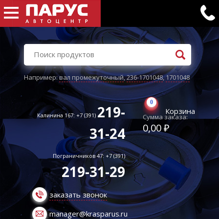
Например:
вал промежуточный
,
236-1701048
,
1701048
0
219-
Корзина
Калинина 167: +7 (391)
Сумма заказа:
0,00 ₽
31-24
Пограничников 47: +7 (391)
219-31-29
заказать звонок
manager@krasparus.ru