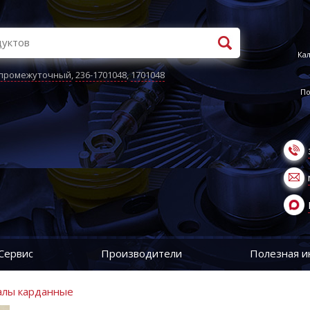
Кал
 промежуточный
,
236-1701048
,
1701048
По
Сервис
Производители
Полезная 
Валы карданные