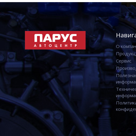
Навиг
О компа
Продукц
Сервис
Произво
Полезна
информа
Техниче
информа
Политик
конфиде