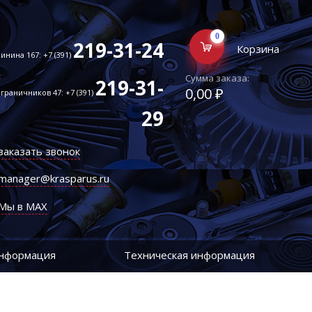
0
219-31-24
Корзина
инина 167: +7 (391)
Сумма заказа:
219-31-
0,00 ₽
граничников 47: +7 (391)
29
заказать звонок
manager@krasparus.ru
Мы в MAX
информация
Техническая информация