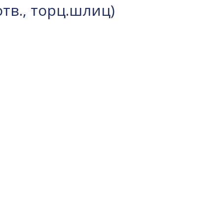
отв., торц.шлиц)