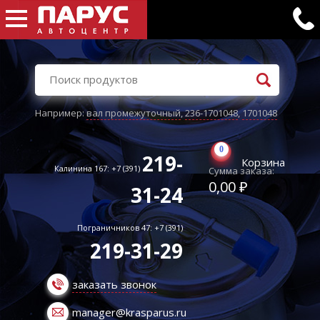
Например:
вал промежуточный
,
236-1701048
,
1701048
0
219-
Корзина
Калинина 167: +7 (391)
Сумма заказа:
0,00 ₽
31-24
Пограничников 47: +7 (391)
219-31-29
заказать звонок
manager@krasparus.ru