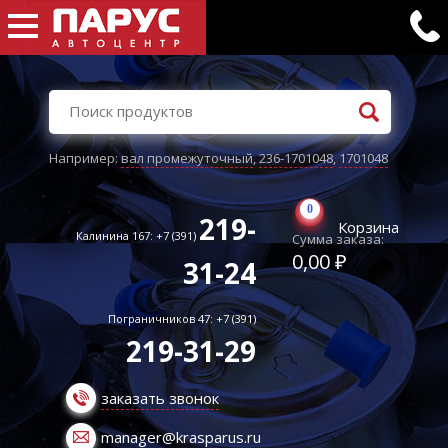
Например:
вал промежуточный
,
236-1701048
,
1701048
0
219-
Корзина
Калинина 167: +7 (391)
Сумма заказа:
0,00 ₽
31-24
Пограничников 47: +7 (391)
219-31-29
заказать звонок
manager@krasparus.ru