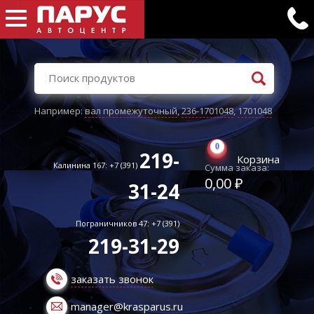
Например:
вал промежуточный
,
236-1701048
,
1701048
0
219-
Корзина
Калинина 167: +7 (391)
Сумма заказа:
0,00 ₽
31-24
Пограничников 47: +7 (391)
219-31-29
заказать звонок
manager@krasparus.ru