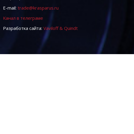
E-mail:
trade@krasparus.ru
Канал в телеграме
Разработка сайта:
Vaviloff & Quindt