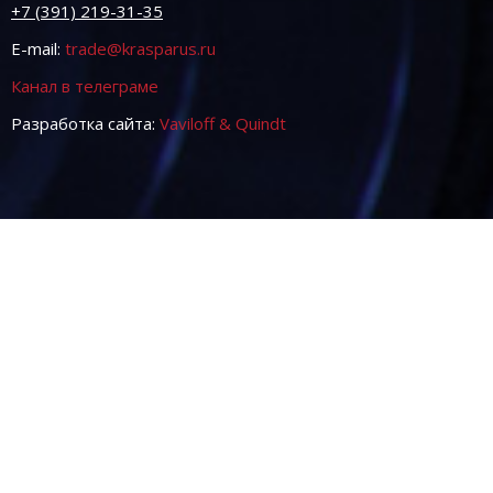
+7 (391) 219-31-35
E-mail:
trade@krasparus.ru
Канал в телеграме
Разработка сайта:
Vaviloff & Quindt