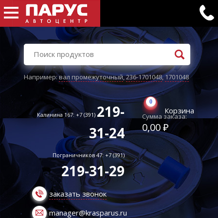
Например:
вал промежуточный
,
236-1701048
,
1701048
0
219-
Корзина
Калинина 167: +7 (391)
Сумма заказа:
0,00 ₽
31-24
Пограничников 47: +7 (391)
219-31-29
заказать звонок
manager@krasparus.ru