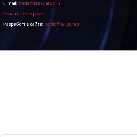
E-mail:
trade@krasparus.ru
Канал в телеграме
Разработка сайта:
Vaviloff & Quindt