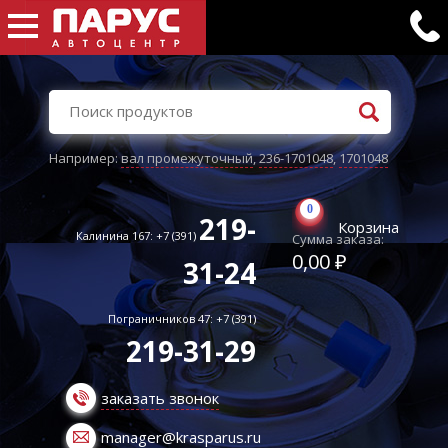
Например:
вал промежуточный
,
236-1701048
,
1701048
0
219-
Корзина
Калинина 167: +7 (391)
Сумма заказа:
0,00 ₽
31-24
Пограничников 47: +7 (391)
219-31-29
заказать звонок
manager@krasparus.ru