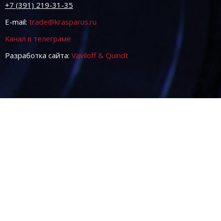
+7 (391) 219-31-35
E-mail:
trade@krasparus.ru
Канал в телеграме
Разработка сайта:
Vaviloff & Quindt