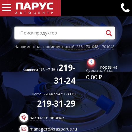
Например:
вал промежуточный
,
236-1701048
,
1701048
0
219-
Корзина
Калинина 167: +7 (391)
Сумма заказа:
0,00 ₽
31-24
Пограничников 47: +7 (391)
219-31-29
заказать звонок
manager@krasparus.ru