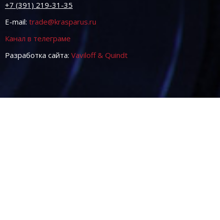
+7 (391) 219-31-35
E-mail:
trade@krasparus.ru
Канал в телеграме
Разработка сайта:
Vaviloff & Quindt