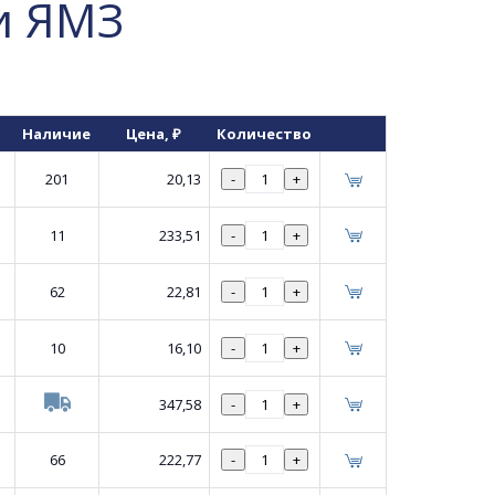
ти ЯМЗ
Наличие
Цена
, ₽
Количество
201
20,13
-
+
11
233,51
-
+
62
22,81
-
+
10
16,10
-
+
347,58
-
+
66
222,77
-
+