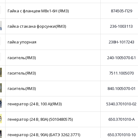
Гайка с фланцем М8х1-6H (ЯМЗ)
874505-П29
гайка стакана форсунки(ЯМЗ)
236-1003113
гайка упорная
238Н-1017243
гаситель(ЯМЗ)
240-1005070-Б1
гаситель(ЯМЗ)
7511.1005070
гаситель(ЯМЗ)
840.1005070-01
генератор (24 В, 100 А)(ЯМЗ)
5340.3701010-02
генератор (24 В, 80А) (5010480575)
650.3701010-А
генератор (24 В, 90А) (БАТЭ 3262.3771)
650.3701010-10