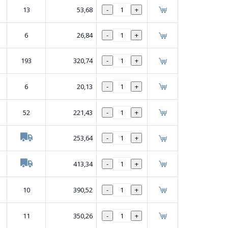
13
53,68
-
+
6
26,84
-
+
193
320,74
-
+
6
20,13
-
+
52
221,43
-
+
253,64
-
+
413,34
-
+
10
390,52
-
+
11
350,26
-
+