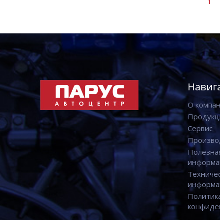
1
Навиг
О компа
Продукц
Сервис
Произво
Полезна
информа
Техниче
информа
Политик
конфиде