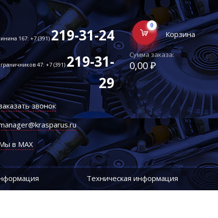
0
219-31-24
Корзина
инина 167: +7 (391)
Сумма заказа:
219-31-
0,00 ₽
граничников 47: +7 (391)
29
заказать звонок
manager@krasparus.ru
Мы в MAX
информация
Техническая информация