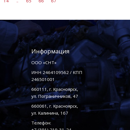
14
..
65
66
67
Информация
ООО «СНТ»
ИНН 2464109562 / КПП
246501001
660111, г. Красноярск,
ул. Пограничников, 47
660061, г. Красноярск,
ул. Калинина, 167
Телефон:
+7 (391) 219-31-24