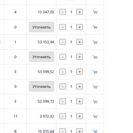
4
13 347,03
-
+
0
Уточнить
-
+
2
1
53 153,94
-
+
2
0
Уточнить
-
+
3
53 399,52
-
+
0
Уточнить
-
+
3
52 399,73
-
+
11
3 972,32
-
+
8
15 015,64
-
+