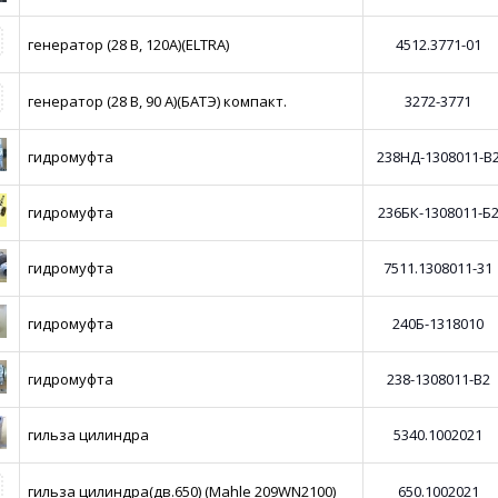
генератор (28 В, 120А)(ELTRA)
4512.3771-01
генератор (28 В, 90 А)(БАТЭ) компакт.
3272-3771
гидромуфта
238НД-1308011-В
гидромуфта
236БК-1308011-Б
гидромуфта
7511.1308011-31
гидромуфта
240Б-1318010
гидромуфта
238-1308011-В2
гильза цилиндра
5340.1002021
гильза цилиндра(дв.650) (Mahle 209WN2100)
650.1002021