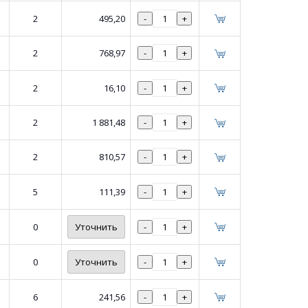
2
495,20
-
+
2
768,97
-
+
2
16,10
-
+
2
1 881,48
-
+
2
810,57
-
+
5
111,39
-
+
0
Уточнить
-
+
0
Уточнить
-
+
6
241,56
-
+