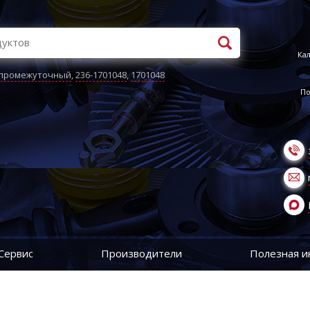
Кал
 промежуточный
,
236-1701048
,
1701048
По
Сервис
Производители
Полезная 