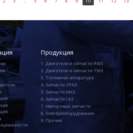
2
3
..
5
6
7
8
9
10
11
12
13
ация
Продукция
нии
1. Двигатели и запчасти ЯМЗ
ия
2. Двигатели и запчасти ТМЗ
3. Топливная аппаратура
дители
4. Запчасти УРАЛ
я
5. Запчасти МАЗ
ция
6. Запчасти ГАЗ
ская
7. Импортные запчасти
ция
8. Электрооборудование
а
9. Прочие
нциальности