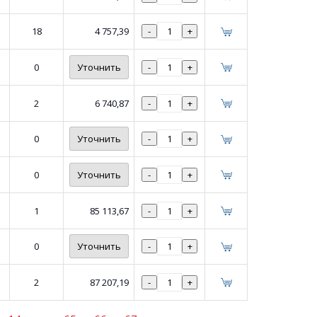
18
4 757,39
-
+
0
Уточнить
-
+
2
6 740,87
-
+
0
Уточнить
-
+
0
Уточнить
-
+
1
85 113,67
-
+
0
Уточнить
-
+
2
87 207,19
-
+