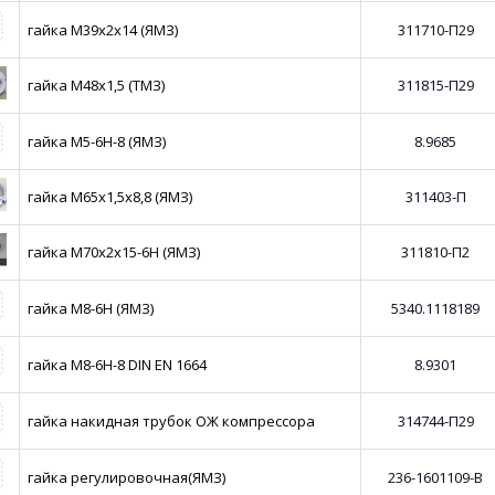
гайка М39х2х14 (ЯМЗ)
311710-П29
гайка М48х1,5 (ТМЗ)
311815-П29
гайка М5-6Н-8 (ЯМЗ)
8.9685
гайка М65х1,5х8,8 (ЯМЗ)
311403-П
гайка М70х2х15-6Н (ЯМЗ)
311810-П2
гайка М8-6Н (ЯМЗ)
5340.1118189
гайка М8-6Н-8 DIN EN 1664
8.9301
гайка накидная трубок ОЖ компрессора
314744-П29
гайка регулировочная(ЯМЗ)
236-1601109-В