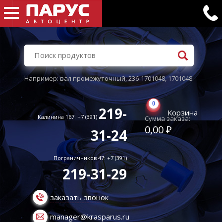
Например:
вал промежуточный
,
236-1701048
,
1701048
0
219-
Корзина
Калинина 167: +7 (391)
Сумма заказа:
0,00 ₽
31-24
Пограничников 47: +7 (391)
219-31-29
заказать звонок
manager@krasparus.ru