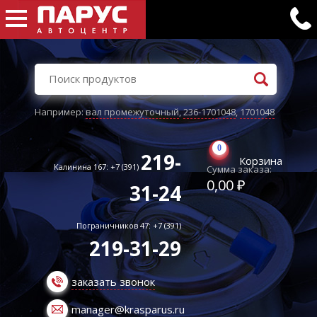
Например:
вал промежуточный
,
236-1701048
,
1701048
0
219-
Корзина
Калинина 167: +7 (391)
Сумма заказа:
0,00 ₽
31-24
Пограничников 47: +7 (391)
219-31-29
заказать звонок
manager@krasparus.ru