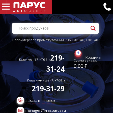
Например:
вал промежуточный
,
236-1701048
,
1701048
0
219-
Корзина
Калинина 167: +7 (391)
Сумма заказа:
0,00 ₽
31-24
Пограничников 47: +7 (391)
219-31-29
заказать звонок
manager@krasparus.ru