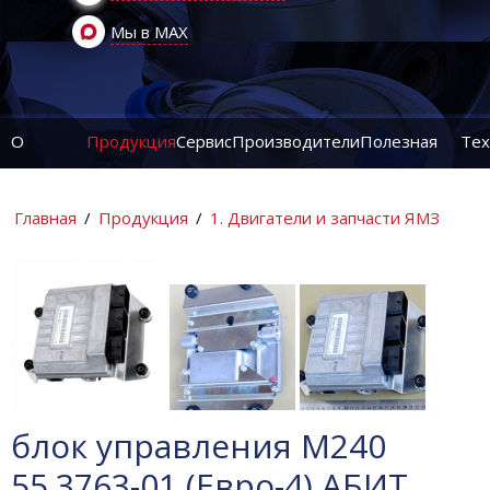
Мы в MAX
О
Продукция
Сервис
Производители
Полезная
Тех
компании
информация
ин
Главная
/
Продукция
/
1. Двигатели и запчасти ЯМЗ
блок управления М240
55.3763-01 (Евро-4) АБИТ