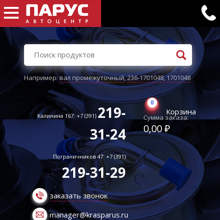
Например:
вал промежуточный
,
236-1701048
,
1701048
0
219-
Корзина
Калинина 167: +7 (391)
Сумма заказа:
0,00 ₽
31-24
Пограничников 47: +7 (391)
219-31-29
заказать звонок
manager@krasparus.ru