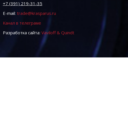
+7 (391) 219-31-35
E-mail:
trade@krasparus.ru
Канал в телеграме
Разработка сайта:
Vaviloff & Quindt