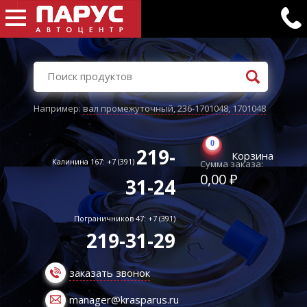
Например:
вал промежуточный
,
236-1701048
,
1701048
0
219-
Корзина
Калинина 167: +7 (391)
Сумма заказа:
0,00 ₽
31-24
Пограничников 47: +7 (391)
219-31-29
заказать звонок
manager@krasparus.ru