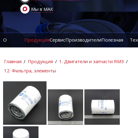
Мы в MAX
О
Продукция
Сервис
Производители
Полезная
Тех
компании
информация
ин
Главная
/
Продукция
/
1. Двигатели и запчасти ЯМЗ
/
12. Фильтра, элементы