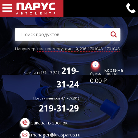
Например:
вал промежуточный
,
236-1701048
,
1701048
0
219-
Корзина
Калинина 167: +7 (391)
Сумма заказа:
0,00 ₽
31-24
Пограничников 47: +7 (391)
219-31-29
заказать звонок
manager@krasparus.ru