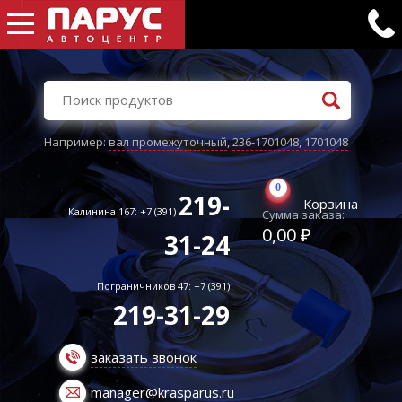
Например:
вал промежуточный
,
236-1701048
,
1701048
0
219-
Корзина
Калинина 167: +7 (391)
Сумма заказа:
0,00 ₽
31-24
Пограничников 47: +7 (391)
219-31-29
заказать звонок
manager@krasparus.ru