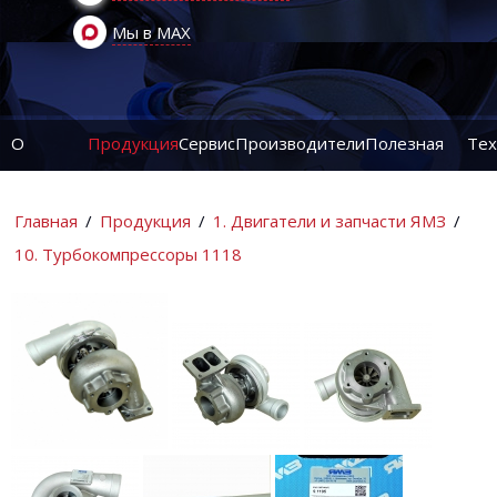
Мы в MAX
О
Продукция
Сервис
Производители
Полезная
Тех
компании
информация
ин
Главная
/
Продукция
/
1. Двигатели и запчасти ЯМЗ
/
10. Турбокомпрессоры 1118