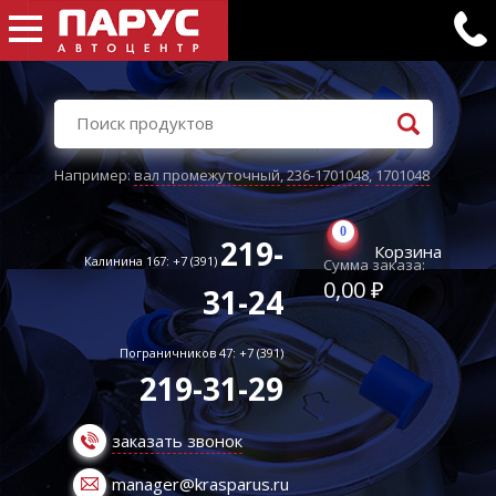
Например:
вал промежуточный
,
236-1701048
,
1701048
0
219-
Корзина
Калинина 167: +7 (391)
Сумма заказа:
0,00 ₽
31-24
Пограничников 47: +7 (391)
219-31-29
заказать звонок
manager@krasparus.ru